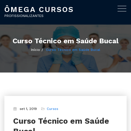
ÔMEGA CURSOS
Alter
nave
PROFISSIONALIZANTES
Curso Técnico em Saúde Bucal
Início
Curso Técnico em Saúde Bucal
set 1, 2019
Cursos
Curso Técnico em Saúde