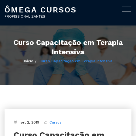
ÔMEGA CURSOS
Alter
nave
PROFISSIONALIZANTES
Curso Capacitação em Terapia
Intensiva
Início
Curso Capacitação em Terapia Intensiva
set 2, 2019
Cursos
Curso Capacitação em