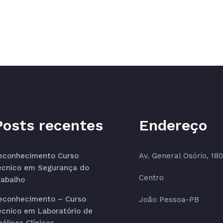
Posts recentes
Endereço
econhecimento Curso
Av. General Osório, 180
écnico em Segurança do
Centro
rabalho
econhecimento – Curso
João Pessoa-PB
écnico em Laboratório de