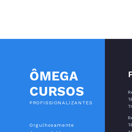
ÔMEGA
CURSOS
R
T
PROFISSIONALIZANTES
T
R
Orgulhosamente
T